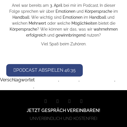
Anel war bereits am
3. April
bei mir im Podcast. In dieser
Folge sprechen wir über
Emotionen
und
Körpersprache
im
Handball
. Wie wichtig sind
Emotionen
im
Handball
und
welchen
Mehrwert
oder welche
Möglichkeiten
bietet die
Körpersprache
? Wie können wir das, was wir
wahrnehmen
erfolgreich
und
gewinnbringend
nutzen?
Viel Spaß beim Zuhören.
PODCAST ABSPIELEN 46:35
Verschlagwortet
emotionen
,
handball
,
koerpersprache
,
mahmutefendic
,
sport
JETZT GESPRÄCH VEREINBAREN!
UNVERBINDLICH UND KOSTENFREI