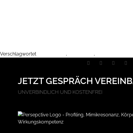
Verschlagwortet
fotografieren
,
perspektive
,
wirkung
JETZT GESPRÄCH VEREINB
UNVERBINDLICH UND KOSTENFREI