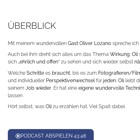
ÜBERBLICK
Mit meinem wundervollen
Gast Oliver Lozano
spreche ich 
Auch bei ihm dreht sich alles um das Thema
Wirkung
.
Oli
sich
„ehrlich und offen“
zu sehen und sich wieder selbst
nä
Welche
Schritte
es
braucht
, bis es zum
Fotografieren/Fi
und individueller
Perspektivenwechsel
für
jeden
.
Oli
liebt d
seinem
Job
wieder
. Er hat eine
eigene wundervolle Techn
lassen.
Hört selbst, was
Oli
zu erzählen hat. Viel Spaß dabei.
PODCAST ABSPIELEN 43:48