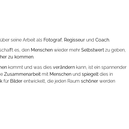
über seine Arbeit als
Fotograf
,
Regisseur
und
Coach
.
schafft es, den
Menschen
wieder mehr
Selbstwert
zu geben,
her
zu
kommen
.
lmen
kommt und was dies
verändern
kann, ist ein spannender
ie
Zusammenarbeit
mit
Menschen
und
spiegelt
dies in
ik
für
Bilder
entwickelt, die jeden Raum
schöner
werden