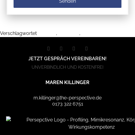
Senden
Verschlagwortet
profiling
,
verhalten
,
wahrnehmung
JETZT GESPRÄCH VEREINBAREN!
UNVERBINDLICH UND KOSTENFREI
MAREN KILLINGER
m.killinger@the-perspective.de
0173 322 6751