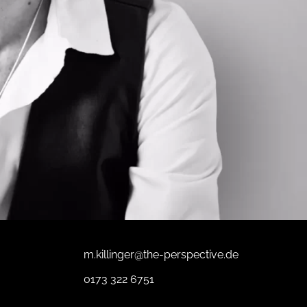
m.killinger@the-perspective.de
0173 322 6751