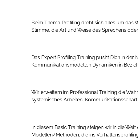
Profiling Master Training
Beim Thema Profiling dreht sich alles um das
Stimme, die Art und Weise des Sprechens oder 
Profiling Expert Training
Das Expert Profiling Training pusht Dich in de
Kommunikationsmodellen Dynamiken in Beziehu
Profiling Professional Training
Wir erweitern im Professional Training die Wa
systemisches Arbeiten, Kommunikationsschärf
Profiling Basic Training
In diesem Basic Training steigen wir in die Welt
Modellen/Methoden, die ins Verhaltensprofiling