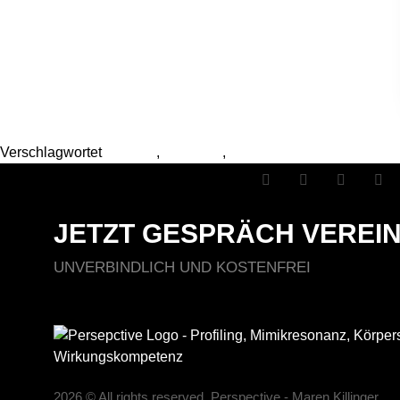
Verschlagwortet
profiling
,
verhalten
,
wahrnehmung
JETZT GESPRÄCH VEREI
UNVERBINDLICH UND KOSTENFREI
2026 © All rights reserved. Perspective - Maren Killinger