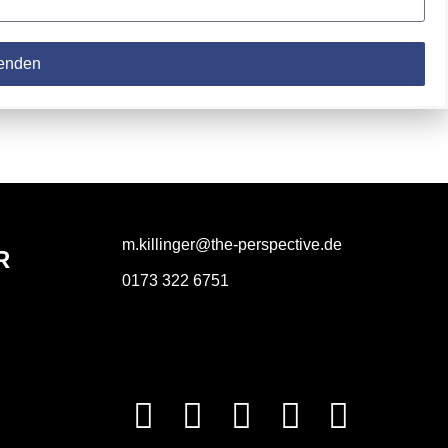
enden
m.killinger@the-perspective.de
R
0173 322 6751